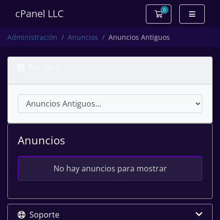
0
cPanel LLC
Carro de Pedidos
Administración
Anuncios
Anuncios Antiguos
Por Mes
Anuncios
No hay anuncios para mostrar
Soporte